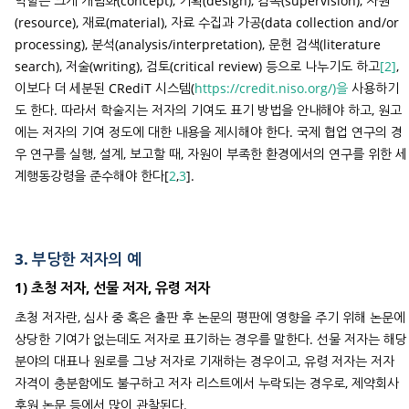
역할은 크게 개념화(concept), 기획(design), 감독(supervision), 자원
(resource), 재료(material), 자료 수집과 가공(data collection and/or
processing), 분석(analysis/interpretation), 문헌 검색(literature
search), 저술(writing), 검토(critical review) 등으로 나누기도 하고
[2]
,
이보다 더 세분된 CRediT 시스템(
https://credit.niso.org/)을
사용하기
도 한다. 따라서 학술지는 저자의 기여도 표기 방법을 안내해야 하고, 원고
에는 저자의 기여 정도에 대한 내용을 제시해야 한다. 국제 협업 연구의 경
우 연구를 실행, 설계, 보고할 때, 자원이 부족한 환경에서의 연구를 위한 세
계행동강령을 준수해야 한다[
2
,
3
].
3. 부당한 저자의 예
1) 초청 저자, 선물 저자, 유령 저자
초청 저자란, 심사 중 혹은 출판 후 논문의 평판에 영향을 주기 위해 논문에
상당한 기여가 없는데도 저자로 표기하는 경우를 말한다. 선물 저자는 해당
분야의 대표나 원로를 그냥 저자로 기재하는 경우이고, 유령 저자는 저자
자격이 충분함에도 불구하고 저자 리스트에서 누락되는 경우로, 제약회사
후원 논문 등에서 많이 관찰된다.