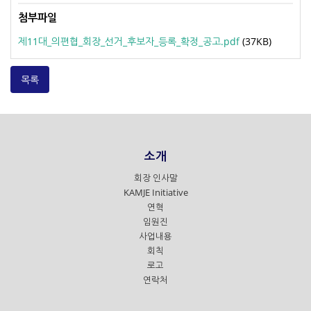
첨부파일
제11대_의편협_회장_선거_후보자_등록_확정_공고.pdf
(37KB)
목록
소개
회장 인사말
KAMJE Initiative
연혁
임원진
사업내용
회칙
로고
연락처