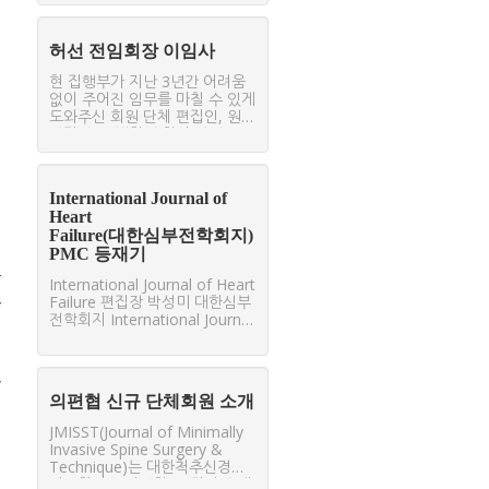
협의회 회장으로 부족한 제가 취
임을 하게 되어 개인적으로무한
한 영광입니다. 아울러 이번 임기
허선 전임회장 이임사
는 초창기부터 단체의 이념과 활
동을 공유하는 분들이 거의 은퇴
현 집행부가 지난 3년간 어려움
하신 상태에서 활동을 시작하는
없이 주어진 임무를 마칠 수 있게
시기이기에 책임이 막중함을 느
도와주신 회원 단체 편집인, 원고
낍니다. 먼저 지난 3년간 코로나
편집인, 특별회원 회사 직원, 그
19 사태로 인해 어려운 환경 속
리고 개인회원 여러분께 진심으
에서도 대한의학학술지편집인협
로 감사합니다. 또한 의편협 창립
의회 발전을 위해 많은 수고를 해
이래 많은 경비 지원한 대한의학
주신 허선 전임 회장님을 비롯한
International Journal of
회 임직원과 현 정지태 회장님께
임원 여러분께 회원을 대표해서
Heart
감사드립니다. 우리 의편협은 그
깊은 감사를 드립니다. 지난 임원
Failure(대한심부전학회지)
간 많은 인재를 키워냈고, 계속해
진은 코리아메드의 어려운 상황
PMC 등재기
서 대두되는 이슈와 이에 대응하
을 슬기롭게 극복하였으며, 학술
는 업무를 적절히 수행하는 체제
학
지 평가를 좀 더 과학적인 방법으
International Journal of Heart
와 저력을 갖추어왔습니다. 이후
로 시도하여 본 협의회의 수준을
Failure 편집장 박성미 대한심부
자
의 지도자께서도 더 탄탄하고 역
향상시켰습니다. 코로나 19사태
전학회지 International Journal
량있는 조직으로 발전시켜 나갈
로 대면 활동이 매우 제한적이었
of Heart Failure(IJHF)는 2022
것입니다. 이런 면에서, 오늘 매
음에도 적극적인 활동 덕택에 협
년 8월 PMC 등재심사에 최종통
우 기쁜 일은 늘 존경하는 한양의
의회가 발전할 수 있었습니다. 요
과되었고 2022년 11월부터
대 한동수 선생께서 새 집행부를
하
즈음 주변 여건은 그리 녹녹하지
PubMed에서 IJHF의 모든 논문
이끈다는 것입니다. 한 선생께서
의편협 신규 단체회원 소개
않은 것 같습니다. 외부에서 학술
들이 검색되기 시작하였다. 국내
는 이미 2008년부터 임원으로
지에 요구하는 기준은 점점 강화
많은 저널들이 이미 PMC뿐만 아
일하면서 의편협 회원 단체를 위
JMISST(Journal of Minimally
되어 가고 있고, 대부분 학술지가
니라 SCOPUS, MEDLINE 및
하여 헌신하여 왔고, 또한 한양대
Invasive Spine Surgery &
editor-publisher인 편집인과 소
SCIE 등 보다 높은 수준의 국제
구리병원장을 역임하여 풍부한
Technique)는 대한척추신경외
수의 편집위원으로 학술지를 운
DB에 등재되어 있어서 IJHF의
행정 경험을 지니고 있습니다. 한
과학회의 분과학회 중 하나인 대