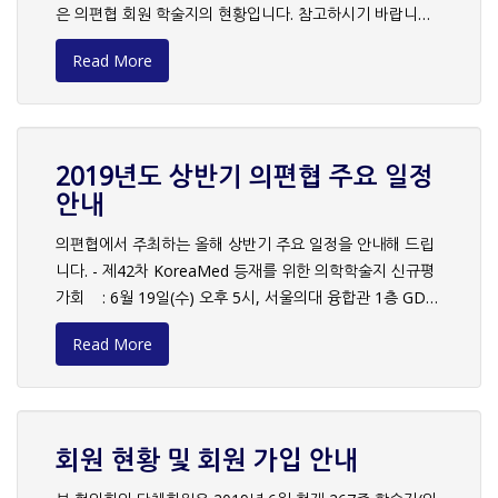
수를 초과하는 경우가 있어서 규정에 맞추어 수정이 필요합
은 의편협 회원 학술지의 현황입니다. 참고하시기 바랍니다.
Medical Journal
니다. 요약제목의 길이에 대한 규정을 추가하고, 게재논문을
1. 2018 SCI Impact Factor
이에 맞춰 편집하면 현재 일부 논문에서 요약제목이 너무 길
Read More
어서 편집이 깔끔해 보이지 않는 문제가 정리될 것으로 보입
니다. 저자됨에 대한 상세히 기술하고 있는 점은 좋은데,
ICMJE의 저자됨 요건에서 최근에 추가한 항목에 대해서 보
완하는 것을 권장합니다. 증례보고의 초록에 대한 명확한 규
2019년도 상반기 의편협 주요 일정
정이 없는 것도 아쉬운 점입니다. 일부 저자의 소속 기관 영
안내
문 표기가 논문에 따라 다른 것은 수정되어야 할 점입니다.
영문 소속의 줄바꿈도 논문에 따라 일정하지 않아서 향후 이
의편협에서 주최하는 올해 상반기 주요 일정을 안내해 드립
부분을 통일하는 것이 좋겠습니다. 초록 단어수를 잘 지킨 것
니다. - 제42차 KoreaMed 등재를 위한 의학학술지 신규평
은 우수한 점이나, 일부 중심단어에서 약자를 사용하고 이에
가회 : 6월 19일(수) 오후 5시, 서울의대 융합관 1층 GDR
대한 설명이 없는 것은 아쉬운 점이다. 본문의 오자는 발견되
4, 5, 6 - 제13회 논문작성 워크숍 : 8월 17일(토), 신촌 세
Read More
지 않으나 투고규정에 있는 결론 부분이 없는 것은 비교적 중
브란스병원 본관 6층 은명대강당
대한 오류 사항입니다. 표에서 약자 설명이 상세하지 않은 부
분이 보이며, 통계적 유의성을 추가적으로 설명하기 위해서
투고규정에 있는 *,** 등 기호 대신 알파벳 소문자를 사용한
회원 현황 및 회원 가입 안내
것이 있는데, 이를 어떻게 통일하는 것이 바람직할 지는 향후
편집인의 판단에 따라 정리하는 것이 좋겠습니다. P value의