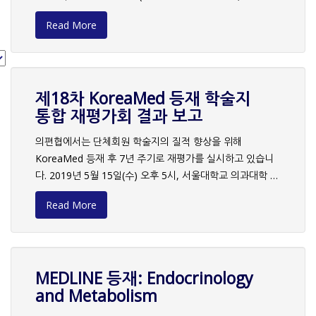
i
41명) 중에서 총 148명(단체회원 대표자 125명, 개인회원
Read More
23명)의 정회원이 참석하였으며, 총 99명(단체회원 대표자
89명, 개인회원 10명)의 정회원이 위임장을 제출하여 회의
가 성립되었습니다. 금번 총회 안건으로는 2018년도 결산
o
심의, 2019년도 사업계획 및 예산(안), 단체회원 및 특별회
제18차 KoreaMed 등재 학술지
원 인준, 차기회장 선출 등이 다루어졌습니다. 상정된 안건들
통합 재평가회 결과 보고
은 원안대로 통과하였으며, 의편협 회칙 제9조(임원의 선출
u
및 임기)에 따라 차기 회장을 선출하였습니다. 선출 방법(추
의편협에서는 단체회원 학술지의 질적 향상을 위해
대/투표)에 대한 거수투표 결과, 차기 회장 선출을 위한 투표
KoreaMed 등재 후 7년 주기로 재평가를 실시하고 있습니
가 진행되었고, 후보 1번(허선 교수)이 참석자 과반수 득표하
s
다. 2019년 5월 15일(수) 오후 5시, 서울대학교 의과대학 융
여 차기 회장으로 당선되었습니다. 아울러 2019년도 의편협
합관 1층 GDR 5에서 열린 제18차 KoreaMed 등재 학술지
정기총회 시작 전 오후 2시부터 KoreaMed & Synapse
Read More
통합 재평가회에서는 총 6종(대한구강보건학회지, 대한조현
Updates, Principle of Transparency and Best Practice
병학회지, 재활간호학회지, Dementia and
in Scholarly Publishing, 임상연구 관련 국내 최신 규정 소
Neurocognitive Disorders, Journal of Korean
개 등의 3개 강의로 심포지엄이 진행되었습니다.
Academy of Psychiatric and Mental Health Nursing,
MEDLINE 등재: Endocrinology
Kosin Medical Journal)이 평가를 받았으며, 6종 모두 평점
and Metabolism
3.0점 이상을 획득하였습니다. 평가 결과, 평점 3.0 이상을
받은 학술지는 의편협 규정에 따라