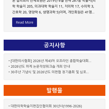
본 협의회의 단체회원은 2019년 6월 현재 267종 학술지(의
소수점 자리표기가 상이한 경우가 있었고, 표의 각주에서 오
학 학술지 205, 의과대학 학술지 11, 치의학 17, 수의학 3,
자가 하나 발견되고, 약자 설명이 상세하지 못한 도형그림이
간호학 20, 영양학 6, 생명과학 5)이며, 개인회원은 41명입
발견되는 것은 아쉬운 점입니다. 간기를 잘 지켰고, 게재논문
니다. 특별회원으로는 (주)갑우문화사, 거목문화사, 네이버
의 국내학술지 인용비율이 높은 것은 우수한 점인데, 참고문
Read More
(주), 광문출판사, 메드랑(의학문화사), 아이비기획, 아카데
헌 서지사항 오류가 많은 것은 아쉬운 점입니다. 오랜 역사를
미아, (주)에어퍼브, 엠투커뮤니티, 우리의학사, (주)워드바
가진 학술지이고 전반적으로 잘 관리되고 있는 학술지로서
이스, 이월드에디팅(Eworld Editing), 인권앤파트너스, 진기
이번 평가에서 발견된 사항을 정비하여 더 좋은 학술지로 발
획, 최신의학사, (주)Compecs, Editage, InfoLumi, ML
전하게 되기를 바랍니다. 2. 대한조현병학회지 대한조현병학
공지사항
communications(중앙문화사), XMLink(주)등 총 20개 단
회의 공식학술지로 국·영문으로 연 2회 발간되며, 심사대상
체가 가입되어 있습니다. 단체회원 및 특별회원으로 가입을
이 된 21권 2호 (2018년 10월호)에는 6편의 원저가 게재되
원하는 단체는 대한의학학술지편집인협의회 홈페이지
어 있습니다. 표지 디자인은 무난하며 서지사항에 오류가 없
• [대한의사협회] 2026년 제43차 오프라인 종합학술대회 개최 안내
(kamje.or.kr)의 회원가입 안내를 참고하거나 사무국(Tel:
• 2026년도 하계 논문작성워크숍 개최 안내
습니다. 책등에 페이지를 표시하는 것을 권장합니다. 학회지
02-794-4146)으로 문의하시기 바랍니다.
• 30주년 기념식 및 2026년도 의편협 정기총회 및 심포지움
편집위원 중 영문 소속에 오자가 있는 것은 수정이 필요합니
다. 투고규정은 필요한 내용이 비교적 잘 정리되어 있으나,
2013년 이후 개정되지 않아서 최근에 이슈가 되는 사항이
발행물
미비한 부분이 있습니다. 온라인 투고, 심사를 하고 있음을
고려하여 사진파일에 대한 구체적인 규정을 정비하면 좋겠
습니다. 학회지 홈페이지가 있음에도 학회지에 이에 대한 상
• 대한의학학술지편집인협의회 30년사(1996-2026)
세한 안내가 미비한 점이 아쉽고, 학회에서 학술지를 발간한