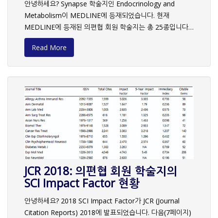
안녕하세요? Synapse 학술지인 Endocrinology and
KoreaMed(koreamed.org)에 계속 등재됩니다. 심사를 통
Metabolism이 MEDLINE에 등재되었습니다. 현재
과한 학술지 총평을 공개하오니 KoreaMed 등재 및 재평가
MEDLINE에 등재된 의편협 회원 학술지는 총 25종입니다.
를 준비하고 있는 단체회원은 참고하시기 바랍니다. 1. 대한
Annals of Laboratory Medicine Asian Nursing
구강보건학회지 대한예방치과·구강보건학회 공식학술지로
Read More
Research Cancer Research and Treatment Clinical
국·영문으로 연 4회 발간되며, 심사대상이 된 43권 2호
and Molecular Hepatology Clinics in Orthopedic
(2019년 3월호)에는 편집자의 글 1편, 원저 5편이 게재되어
Surgery Endocrinology and Metabolism Epidemiology
있습니다. 표지는 치아를 형상화한 도안이 들어가 있고, 책등
and Health Experimental & Molecular Medicine Gut
에 페이지를 표시하여 책꽂이에 꽂았을 때 찾아보기 쉽게 하
and Liver Investigative and Clinical Urology Journal of
였습니다. 투고규정은 국문판과 영문판이 있는데, 필요한 내
Educational Evaluation for Health Professions Journal
용이 비교적 잘 정리되어 있고, 최근에 이슈가 되고 있는 성
of Gynecologic Oncology Journal of Korean Academy
별과 젠더(gender)를 고려해야 한다는 내용이 언급되어 있
of Nursing Journal of Korean Medical Science Journal
으며, 개정에 대한 이력관리가 잘 된 것은 우수한 점입니다.
of Preventive Medicine and Public Health Journal of
의편협에서 권장하고 있는 책임저자에 대한 내용이 구체적
Veterinary Science Korean Journal of Anesthesiology
으로 언급된 점도 우수합니다. 그러나 투고규정의 내용이 많
Korean Journal of Gastroenterology Korean Journal
JCR 2018: 의편협 회원 학술지의
다 보니 일부 항목에서 서로 일치하지 않는 부분이 발견된 것
of Internal Medicine Korean Journal of Medical
SCI Impact Factor 현황
은 아쉬운 점이며, 한 가지로 통일하는 것이 오류 가능성을
Education Korean Journal of Medical History Korean
줄이고 향후 개정할 때도 편리할 것으로 보입니다. 제목작성
안녕하세요? 2018 SCI Impact Factor가 JCR (Journal
Journal of Ophthalmology Korean Journal of
과 관련하여 영문의 경우 15단어 이내라고 안내되었으나, 자
Citation Reports) 2018에 발표되었습니다. 다음(7페이지)
Parasitology Korean Journal of Radiology Yonsei